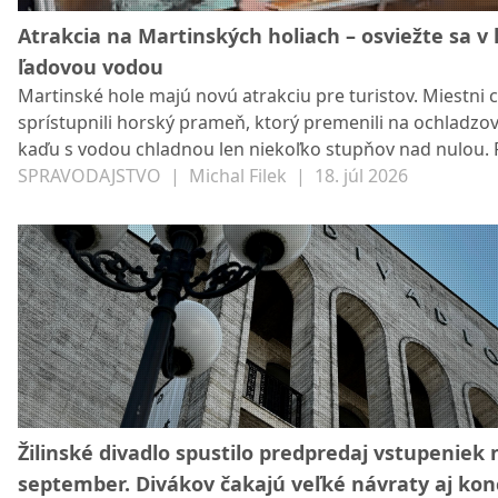
Atrakcia na Martinských holiach – osviežte sa v 
ľadovou vodou
Martinské hole majú novú atrakciu pre turistov. Miestni c
sprístupnili horský prameň, ktorý premenili na ochladzo
kaďu s vodou chladnou len niekoľko stupňov nad nulou. 
vznikol svojpomocne a návštevníci ho môžu využívať bezp
SPRAVODAJSTVO
|
Michal Filek
|
18. júl 2026
Žilinské divadlo spustilo predpredaj vstupeniek 
september. Divákov čakajú veľké návraty aj kon