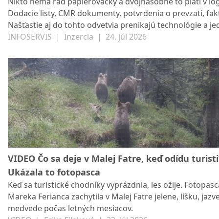
Nikto nemá rád papierovačky a dvojnásobne to platí v log
Dodacie listy, CMR dokumenty, potvrdenia o prevzatí, fak
Našťastie aj do tohto odvetvia prenikajú technológie a j
nich je aj digitalizácia dokumentov. Prinesie koniec
INFOSERVIS
|
Inzercia
|
24. júl 2026
papierovania?
VIDEO Čo sa deje v Malej Fatre, keď odídu turisti
Ukázala to fotopasca
Keď sa turistické chodníky vyprázdnia, les ožije. Fotopasc
Mareka Ferianca zachytila v Malej Fatre jelene, líšku, jazve
medvede počas letných mesiacov.