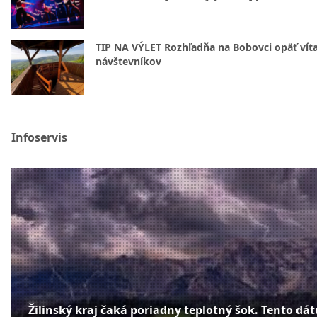
TIP NA VÝLET Rozhľadňa na Bobovci opäť vít
návštevníkov
Infoservis
Žilinský kraj čaká poriadny teplotný šok. Tento dá