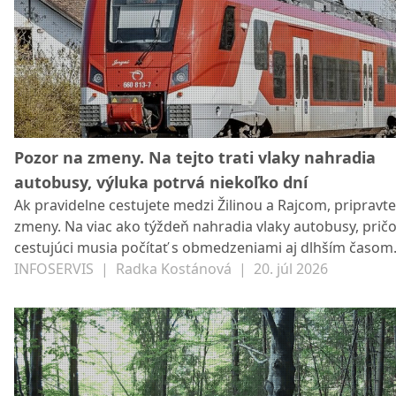
Pozor na zmeny. Na tejto trati vlaky nahradia
autobusy, výluka potrvá niekoľko dní
Ak pravidelne cestujete medzi Žilinou a Rajcom, pripravte
zmeny. Na viac ako týždeň nahradia vlaky autobusy, pri
cestujúci musia počítať s obmedzeniami aj dlhším časom
cestovania.
INFOSERVIS
|
Radka Kostánová
|
20. júl 2026