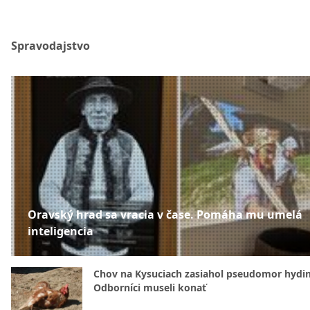
Spravodajstvo
Oravský hrad sa vracia v čase. Pomáha mu umelá
inteligencia
Chov na Kysuciach zasiahol pseudomor hydin
Odborníci museli konať