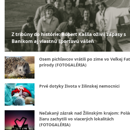
Z tribúny do histórie: Róbert Kašša oživil zápasy s
Baníkom aj vlastnú športovú vášeň
Osem pichľavcov vrátili po zime vo Veľkej Fa
prírody (FOTOGALÉRIA)
Prvé dotyky života v žilinskej nemocnici
Nečakaný zázrak nad Žilinským krajom: Polá
žiaru zachytili vo viacerých lokalitách
(FOTOGALÉRIA)