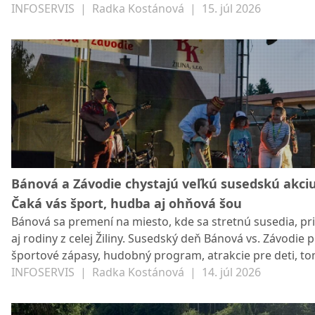
lokálne komplikácie
INFOSERVIS
|
Radka Kostánová
|
15. júl 2026
Bánová a Závodie chystajú veľkú susedskú akciu
Čaká vás šport, hudba aj ohňová šou
Bánová sa premení na miesto, kde sa stretnú susedia, pri
aj rodiny z celej Žiliny. Susedský deň Bánová vs. Závodie p
športové zápasy, hudobný program, atrakcie pre deti, t
aj večernú ohňovú šou.
INFOSERVIS
|
Radka Kostánová
|
14. júl 2026