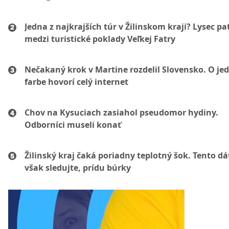
Jedna z najkrajších túr v Žilinskom kraji? Lysec pat
medzi turistické poklady Veľkej Fatry
Nečakaný krok v Martine rozdelil Slovensko. O je
farbe hovorí celý internet
Chov na Kysuciach zasiahol pseudomor hydiny.
Odborníci museli konať
Žilinský kraj čaká poriadny teplotný šok. Tento d
však sledujte, prídu búrky