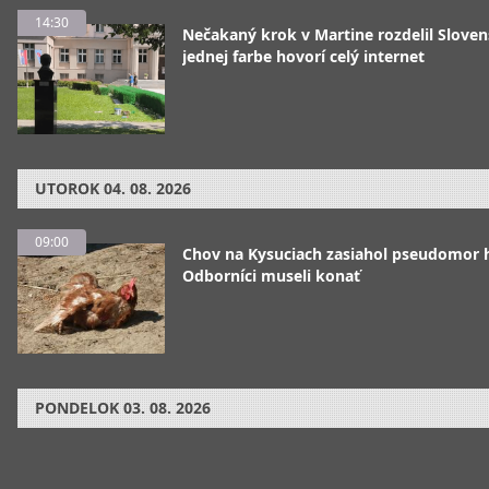
14:30
Nečakaný krok v Martine rozdelil Sloven
jednej farbe hovorí celý internet
UTOROK
04. 08. 2026
09:00
Chov na Kysuciach zasiahol pseudomor 
Odborníci museli konať
PONDELOK
03. 08. 2026