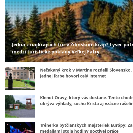
Jedna z najkrajších túr v Žilinskom kraji? Lysec patr
medzi turistické poklady Veľkej Fatry
Nečakaný krok v Martine rozdelil Slovensko.
jednej farbe hovorí celý internet
Klenot Oravy, ktorý vás dostane. Tento chod
ukrýva výhľady, sochu Krista aj vzácne rašeli
Trénerka bytčianskych majsteriek Európy: Za
medailami stoja hodiny poctivej práce