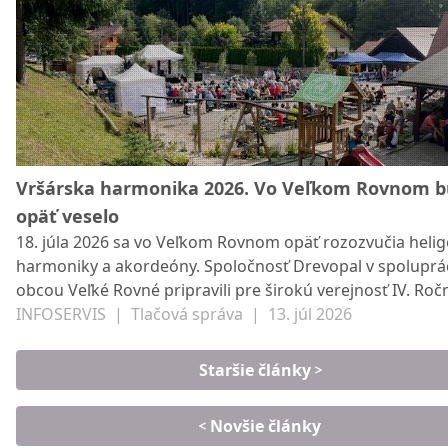
Vršárska harmonika 2026. Vo Veľkom Rovnom 
opäť veselo
18. júla 2026 sa vo Veľkom Rovnom opäť rozozvučia helig
harmoniky a akordeóny. Spoločnosť Drevopal v spoluprác
obcou Veľké Rovné pripravili pre širokú verejnosť IV. Roč
Vršárskej harmoniky.
INFOSERVIS
|
Tlačová správa
|
13. júl 2026
Staršie články
Novšie články