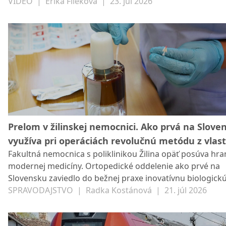
VIDEO
|
Erika Fileková
|
23. júl 2026
Prelom v žilinskej nemocnici. Ako prvá na Slove
využíva pri operáciách revolučnú metódu z vlas
Fakultná nemocnica s poliklinikou Žilina opäť posúva hra
krvi pacienta
modernej medicíny. Ortopedické oddelenie ako prvé na
Slovensku zaviedlo do bežnej praxe inovatívnu biologick
metódu, ktorá využíva vlastnú krv pacienta na rýchlejšie 
SPRAVODAJSTVO
|
Radka Kostánová
|
21. júl 2026
chrupaviek, kostí, šliach a väzov.