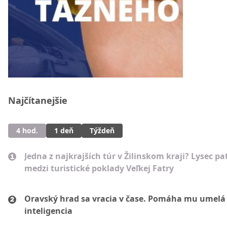
Najčítanejšie
4 hod.
1 deň
Týždeň
Jedna z najkrajších túr v Žilinskom kraji? Lysec pat
medzi turistické poklady Veľkej Fatry
Oravský hrad sa vracia v čase. Pomáha mu umelá
inteligencia