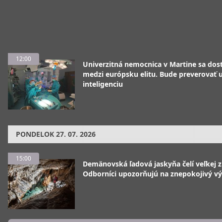
12:00
Univerzitná nemocnica v Martine sa dos
medzi európsku elitu. Bude preverovať
inteligenciu
PONDELOK
27. 07. 2026
15:00
Demänovská ľadová jaskyňa čelí veľkej 
Odborníci upozorňujú na znepokojivý vý