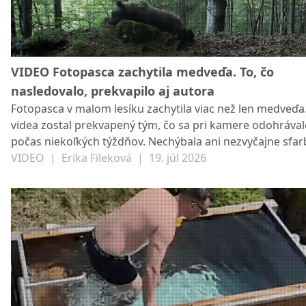
VIDEO Fotopasca zachytila medveďa. To, čo
nasledovalo, prekvapilo aj autora
Fotopasca v malom lesíku zachytila viac než len medveďa
videa zostal prekvapený tým, čo sa pri kamere odohráva
počas niekoľkých týždňov. Nechýbala ani nezvyčajne sfa
laň či jazvece.
VIDEO
|
Erika Fileková
|
19. júl 2026