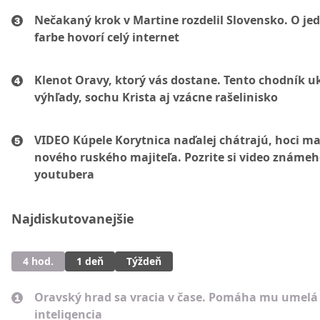
Nečakaný krok v Martine rozdelil Slovensko. O je
farbe hovorí celý internet
Klenot Oravy, ktorý vás dostane. Tento chodník u
výhľady, sochu Krista aj vzácne rašelinisko
VIDEO Kúpele Korytnica naďalej chátrajú, hoci ma
nového ruského majiteľa. Pozrite si video známe
youtubera
Najdiskutovanejšie
4 hod.
1 deň
Týždeň
Oravský hrad sa vracia v čase. Pomáha mu umelá
inteligencia