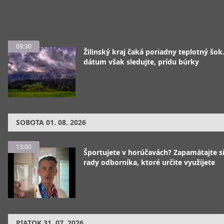
09:30
Žilinský kraj čaká poriadny teplotný šok
dátum však sledujte, prídu búrky
SOBOTA
01. 08. 2026
13:00
Športujete v horúčavách? Zapamätajte si
rady odborníka, ktoré určite využijete
PIATOK
31. 07. 2026