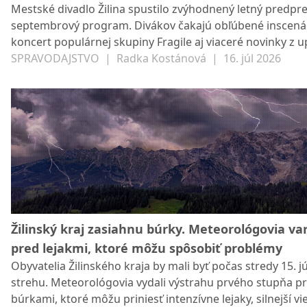
Mestské divadlo Žilina spustilo zvýhodnený letný predpr
Fragile
septembrový program. Divákov čakajú obľúbené inscenác
koncert populárnej skupiny Fragile aj viaceré novinky z u
sezóny. Kto si chce zabezpečiť najlacnejšie vstupenky, ne
SPRAVODAJSTVO
|
Radka Kostánová
|
16. júl 2026
dlho váhať.
Žilinský kraj zasiahnu búrky. Meteorológovia va
pred lejakmi, ktoré môžu spôsobiť problémy
Obyvatelia Žilinského kraja by mali byť počas stredy 15. jú
strehu. Meteorológovia vydali výstrahu prvého stupňa p
búrkami, ktoré môžu priniesť intenzívne lejaky, silnejší vi